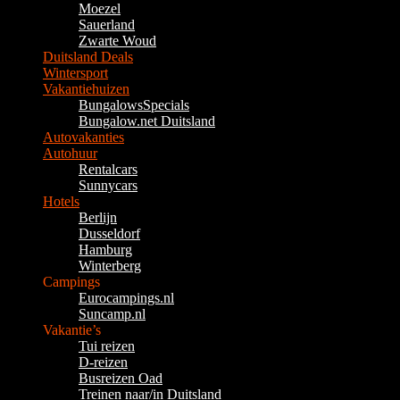
Moezel
Sauerland
Zwarte Woud
Duitsland Deals
Wintersport
Vakantiehuizen
BungalowsSpecials
Bungalow.net Duitsland
Autovakanties
Autohuur
Rentalcars
Sunnycars
Hotels
Berlijn
Dusseldorf
Hamburg
Winterberg
Campings
Eurocampings.nl
Suncamp.nl
Vakantie’s
Tui reizen
D-reizen
Busreizen Oad
Treinen naar/in Duitsland