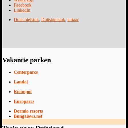
Facebook
LinkedIn
Duits biefstuk
,
Duitsbiefstuk
,
tartaar
Vakantie parken
Centerparcs
Landal
Roompot
Europarcs
Dormio resorts
Bungalows.net