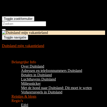
Toggle zoekformulier
Search
for:
Toggle navigatie
Duitsland mijn vakantieland
Complete gids voor Duitsland als vakantieland
Belangrijke Info
Over Duitsland
Adressen en telefoonnummers Duitsland
Betalen in Duitsland
Luchthavens Duitsland
Milieusticker
Met de hond naar Duitsland: Dit moet je weten
Verkeersregels in Duitsland
Reistips & blogs
Regio’s
Eifel