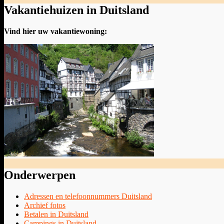
Vakantiehuizen in Duitsland
Vind hier uw vakantiewoning:
Onderwerpen
Adressen en telefoonnummers Duitsland
Archief fotos
Betalen in Duitsland
Campings in Duitsland