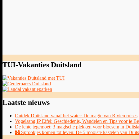
TUI-Vakanties Duitsland
Laatste nieuws
Ontdek Duitsland vanaf het water: De magie van Riviercruises
Vogelsang IP Eifel: Geschiedenis, Wandelen en Tips voor je B
De lente tegemoet: 3 magische plekken voor bloesem in Duitsl
🏰 Sprookjes komen tot leven: De 5 mooiste kastelen van Duit