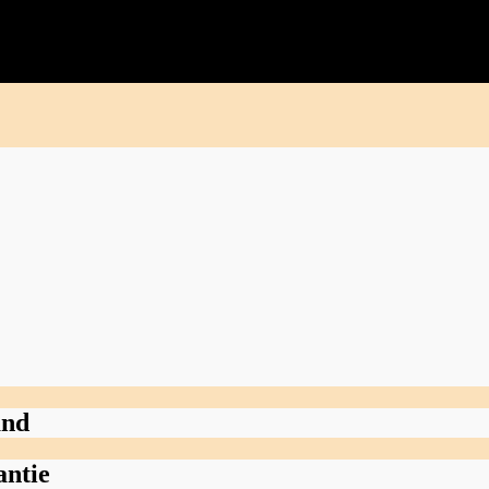
and
antie