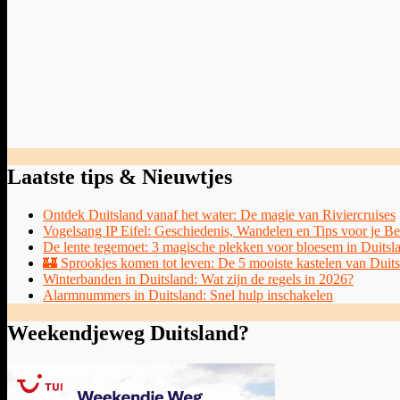
Laatste tips & Nieuwtjes
Ontdek Duitsland vanaf het water: De magie van Riviercruises
Vogelsang IP Eifel: Geschiedenis, Wandelen en Tips voor je B
De lente tegemoet: 3 magische plekken voor bloesem in Duitsl
🏰 Sprookjes komen tot leven: De 5 mooiste kastelen van Duit
Winterbanden in Duitsland: Wat zijn de regels in 2026?
Alarmnummers in Duitsland: Snel hulp inschakelen
Weekendjeweg Duitsland?