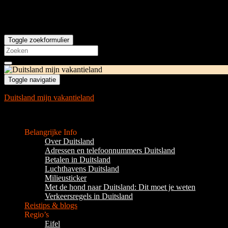
Toggle zoekformulier
Search
for:
Toggle navigatie
Duitsland mijn vakantieland
Complete gids voor Duitsland als vakantieland
Belangrijke Info
Over Duitsland
Adressen en telefoonnummers Duitsland
Betalen in Duitsland
Luchthavens Duitsland
Milieusticker
Met de hond naar Duitsland: Dit moet je weten
Verkeersregels in Duitsland
Reistips & blogs
Regio’s
Eifel