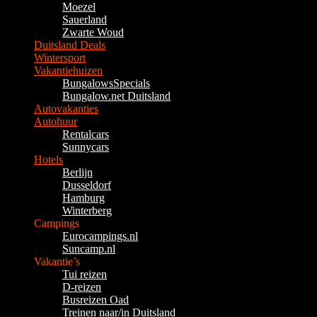
Moezel
Sauerland
Zwarte Woud
Duitsland Deals
Wintersport
Vakantiehuizen
BungalowsSpecials
Bungalow.net Duitsland
Autovakanties
Autohuur
Rentalcars
Sunnycars
Hotels
Berlijn
Dusseldorf
Hamburg
Winterberg
Campings
Eurocampings.nl
Suncamp.nl
Vakantie’s
Tui reizen
D-reizen
Busreizen Oad
Treinen naar/in Duitsland